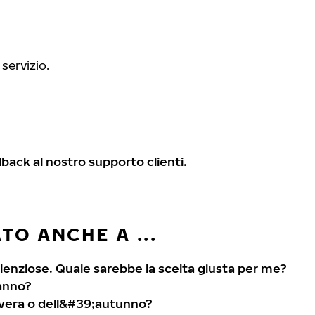
 servizio.
dback al nostro supporto clienti.
O ANCHE A ...
lenziose. Quale sarebbe la scelta giusta per me?
;anno?
avera o dell&#39;autunno?