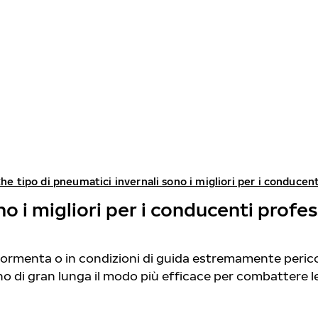
he tipo di pneumatici invernali sono i migliori per i conducent
o i migliori per i conducenti profes
 tormenta o in condizioni di guida estremamente peric
ono di gran lunga il modo più efficace per combattere l