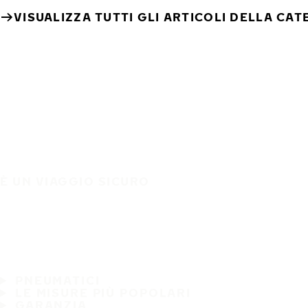
VISUALIZZA TUTTI GLI ARTICOLI DELLA CA
È UN VIAGGIO SICURO
PNEUMATICI
LE MISURE PIÙ POPOLARI
GARANZIA