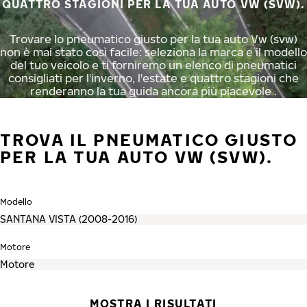
QUATTRO STAGIONI PER LA TUA AUTO VW (SVW).
Trovare lo pneumatico giusto per la tua auto Vw (svw)
non è mai stato così facile: seleziona la marca e il modello
del tuo veicolo e ti forniremo un elenco di pneumatici
consigliati per l'inverno, l'estate e quattro stagioni che
renderanno la tua guida ancora più piacevole .
TROVA IL PNEUMATICO GIUSTO
PER LA TUA AUTO VW (SVW).
Modello
Motore
MOSTRA I RISULTATI