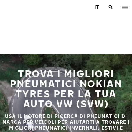
Vai al contenuto principale
IT
Casa
TROVA I MIGLIORI
PNEUMATICI NOKIAN
TYRES PER LA TUA
AUTO VW (SVW)
USA IL MOTORE DI RICERCA DI PNEUMATICI DI
MARCA PER VEICOLI PER AIUTARTI A TROVARE I
MIGLIORI PNEUMATICI INVERNALI, ESTIVI E