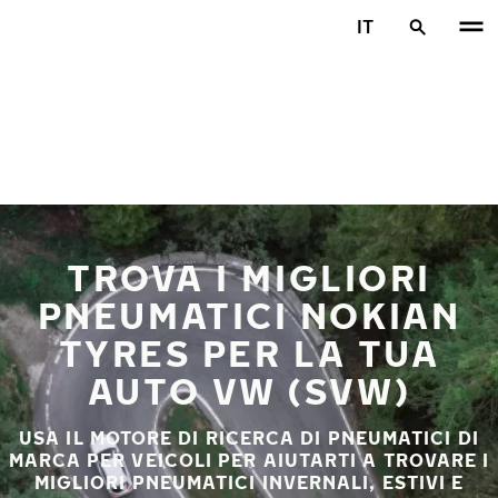
Vai al contenuto principale
IT
Casa
TROVA I MIGLIORI
PNEUMATICI NOKIAN
TYRES PER LA TUA
AUTO VW (SVW)
USA IL MOTORE DI RICERCA DI PNEUMATICI DI
MARCA PER VEICOLI PER AIUTARTI A TROVARE I
MIGLIORI PNEUMATICI INVERNALI, ESTIVI E