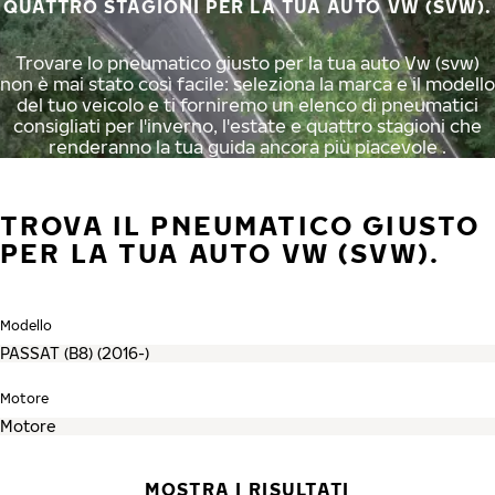
QUATTRO STAGIONI PER LA TUA AUTO VW (SVW).
Trovare lo pneumatico giusto per la tua auto Vw (svw)
non è mai stato così facile: seleziona la marca e il modello
del tuo veicolo e ti forniremo un elenco di pneumatici
consigliati per l'inverno, l'estate e quattro stagioni che
renderanno la tua guida ancora più piacevole .
TROVA IL PNEUMATICO GIUSTO
PER LA TUA AUTO VW (SVW).
Modello
Motore
MOSTRA I RISULTATI