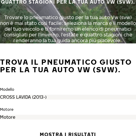
QUATTRO STAGIONI PER LA TUA AUTO VW (SVW).
Trovare lo pneumatico giusto per la tua auto Vw (svw)
non è mai stato così facile: seleziona la marca e il modello
del tuo veicolo e ti forniremo un elenco di pneumatici
consigliati per l'inverno, l'estate e quattro stagioni che
renderanno la tua guida ancora più piacevole .
TROVA IL PNEUMATICO GIUSTO
PER LA TUA AUTO VW (SVW).
Modello
Motore
MOSTRA I RISULTATI