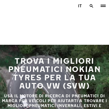
Vai al contenuto principale
IT
Casa
TROVA I MIGLIORI
PNEUMATICI NOKIAN
TYRES PER LA TUA
AUTO VW (SVW)
USA IL MOTORE DI RICERCA DI PNEUMATICI DI
MARCA PER VEICOLI PER AIUTARTI A TROVARE I
MIGLIORI PNEUMATICI INVERNALI, ESTIVI E