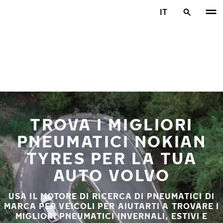
Vai al contenuto principale
IT
Casa
TROVA I MIGLIORI
PNEUMATICI NOKIAN
TYRES PER LA TUA
AUTO VOLVO
USA IL MOTORE DI RICERCA DI PNEUMATICI DI
MARCA PER VEICOLI PER AIUTARTI A TROVARE I
MIGLIORI PNEUMATICI INVERNALI, ESTIVI E