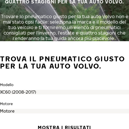
QUATTRO STAGIONI PER LA TUA AUTO VOLVO.
Trovare lo pneumatico giusto per la tua auto Volvo non è
mai stato così facile: seleziona la marca e il modello del
tuo veicolo e ti forniremo un elenco di pneumatici
consigliati per l'inverno, l'estate e quattro stagioni che
renderanno la tua guida ancora più piacevole .
TROVA IL PNEUMATICO GIUSTO
PER LA TUA AUTO VOLVO.
Modello
Motore
MOSTRA I RISULTATI