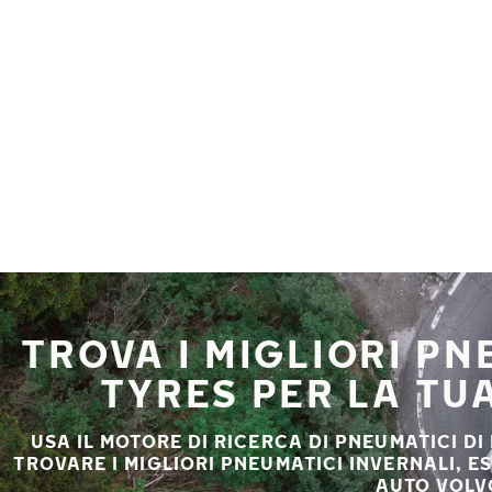
Vai al contenuto principale
Casa
TROVA I MIGLIORI P
TYRES PER LA TU
USA IL MOTORE DI RICERCA DI PNEUMATICI DI
TROVARE I MIGLIORI PNEUMATICI INVERNALI, E
AUTO VOLV