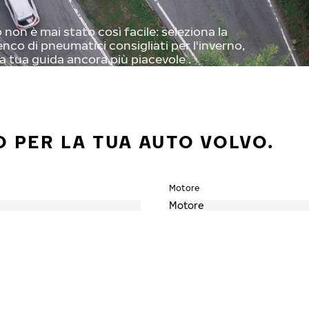
non è mai stato così facile: seleziona la
enco di pneumatici consigliati per l'inverno,
a tua guida ancora più piacevole .
O PER LA TUA AUTO VOLVO.
Motore