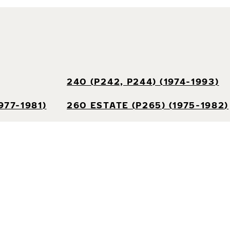
240 (P242, P244) (1974-1993)
977-1981)
260 ESTATE (P265) (1975-1982)