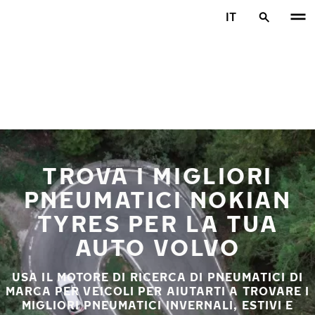
Vai al contenuto principale
IT
Casa
TROVA I MIGLIORI
PNEUMATICI NOKIAN
TYRES PER LA TUA
AUTO VOLVO
USA IL MOTORE DI RICERCA DI PNEUMATICI DI
MARCA PER VEICOLI PER AIUTARTI A TROVARE I
MIGLIORI PNEUMATICI INVERNALI, ESTIVI E