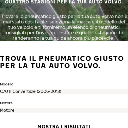
QUATTRO STAGIONI PER LA TUA AUTO VOLVO.
Trovare lo pneumatico giusto per la tua auto Volvo non è
mai stato così facile: seleziona la marca e il modello del
tuo veicolo e ti forniremo un elenco di pneumatici
consigliati per l'inverno, l'estate e quattro stagioni che
renderanno la tua guida ancora più piacevole .
TROVA IL PNEUMATICO GIUSTO
PER LA TUA AUTO VOLVO.
Modello
Motore
MOSTRA I RISULTATI