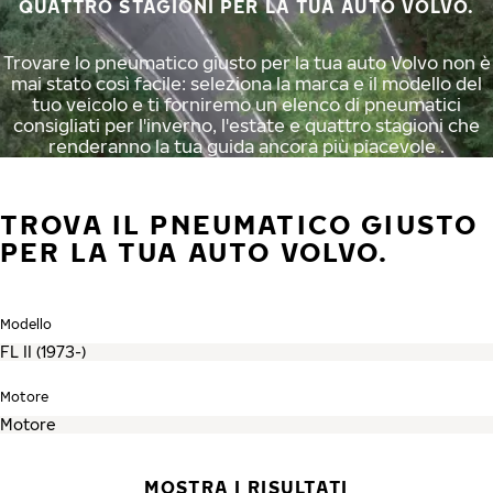
QUATTRO STAGIONI PER LA TUA AUTO VOLVO.
Trovare lo pneumatico giusto per la tua auto Volvo non è
mai stato così facile: seleziona la marca e il modello del
tuo veicolo e ti forniremo un elenco di pneumatici
consigliati per l'inverno, l'estate e quattro stagioni che
renderanno la tua guida ancora più piacevole .
TROVA IL PNEUMATICO GIUSTO
PER LA TUA AUTO VOLVO.
Modello
Motore
MOSTRA I RISULTATI