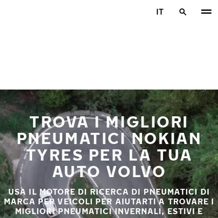
Vai al contenuto principale
IT
Casa
TROVA I MIGLIORI
PNEUMATICI NOKIAN
TYRES PER LA TUA
AUTO VOLVO
USA IL MOTORE DI RICERCA DI PNEUMATICI DI
MARCA PER VEICOLI PER AIUTARTI A TROVARE I
MIGLIORI PNEUMATICI INVERNALI, ESTIVI E