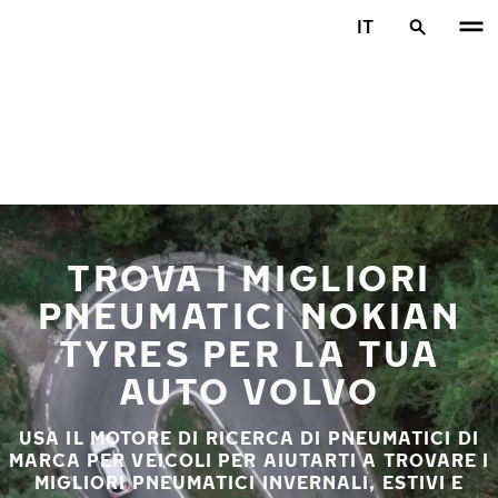
Vai al contenuto principale
IT
Casa
TROVA I MIGLIORI
PNEUMATICI NOKIAN
TYRES PER LA TUA
AUTO VOLVO
USA IL MOTORE DI RICERCA DI PNEUMATICI DI
MARCA PER VEICOLI PER AIUTARTI A TROVARE I
MIGLIORI PNEUMATICI INVERNALI, ESTIVI E