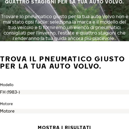
QUATTRO STAGIONI PER LA TUA AUTO VOLVO.
Trovare lo pneumatico giusto per la tua auto Volvo non è
mai stato così facile: seleziona la marca e il modello del
tuo veicolo e ti forniremo un elenco di pneumatici
consigliati per l'inverno, l'estate e quattro stagioni che
renderanno la tua guida ancora più piacevole .
TROVA IL PNEUMATICO GIUSTO
PER LA TUA AUTO VOLVO.
Modello
Motore
MOSTRA I RISULTATI