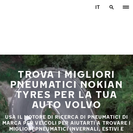
Vai al contenuto principale
IT
Casa
TROVA I MIGLIORI
PNEUMATICI NOKIAN
TYRES PER LA TUA
AUTO VOLVO
USA IL MOTORE DI RICERCA DI PNEUMATICI DI
MARCA PER VEICOLI PER AIUTARTI A TROVARE I
MIGLIORI PNEUMATICI INVERNALI, ESTIVI E