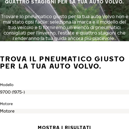
QUATTRO STAGIONI PER LA TUA AUTO VOLVO.
Trovare lo pneumatico giusto per la tua auto Volvo non è
mai stato così facile: seleziona la marca e il modello del
tuo veicolo e ti forniremo un elenco di pneumatici
consigliati per l'inverno, l'estate e quattro stagioni che
renderanno la tua guida ancora più piacevole .
TROVA IL PNEUMATICO GIUSTO
PER LA TUA AUTO VOLVO.
Modello
Motore
MOSTRA I RISULTATI