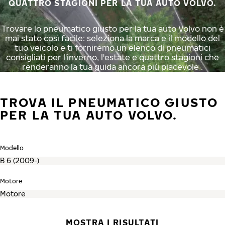
QUATTRO STAGIONI PER LA TUA AUTO VOLVO.
Trovare lo pneumatico giusto per la tua auto Volvo non è
mai stato così facile: seleziona la marca e il modello del
tuo veicolo e ti forniremo un elenco di pneumatici
consigliati per l'inverno, l'estate e quattro stagioni che
renderanno la tua guida ancora più piacevole .
TROVA IL PNEUMATICO GIUSTO
PER LA TUA AUTO VOLVO.
Modello
Motore
MOSTRA I RISULTATI