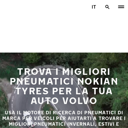
Vai al contenuto principale
IT
Casa
TROVA I MIGLIORI
PNEUMATICI NOKIAN
TYRES PER LA TUA
AUTO VOLVO
USA IL MOTORE DI RICERCA DI PNEUMATICI DI
MARCA PER VEICOLI PER AIUTARTI A TROVARE I
MIGLIORI PNEUMATICI INVERNALI, ESTIVI E