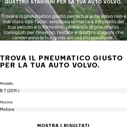
QUATTRO STAGIONI PER LA TUA AUTO VOLVO.
Trovare lo pneumatico giusto per la tua auto Volvo non è
mai stato così facile: seleziona la marca e il modello del
tuo veicolo e ti forniremo un elenco di pneumatici
consigliati per l'inverno, l'estate e quattro stagioni che
renderanno la tua guida ancora più piacevole .
TROVA IL PNEUMATICO GIUSTO
PER LA TUA AUTO VOLVO.
Modello
Motore
MOSTRA I RISULTATI