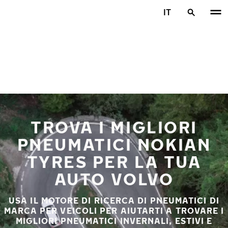
Vai al contenuto principale
IT
Casa
TROVA I MIGLIORI
PNEUMATICI NOKIAN
TYRES PER LA TUA
AUTO VOLVO
USA IL MOTORE DI RICERCA DI PNEUMATICI DI
MARCA PER VEICOLI PER AIUTARTI A TROVARE I
MIGLIORI PNEUMATICI INVERNALI, ESTIVI E