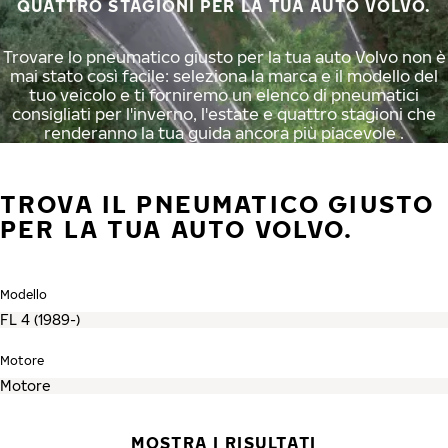
QUATTRO STAGIONI PER LA TUA AUTO VOLVO.
Trovare lo pneumatico giusto per la tua auto Volvo non è
mai stato così facile: seleziona la marca e il modello del
tuo veicolo e ti forniremo un elenco di pneumatici
consigliati per l'inverno, l'estate e quattro stagioni che
renderanno la tua guida ancora più piacevole .
TROVA IL PNEUMATICO GIUSTO
PER LA TUA AUTO VOLVO.
Modello
Motore
MOSTRA I RISULTATI