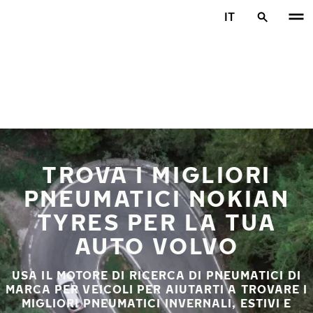
Vai al contenuto principale
IT
Casa
TROVA I MIGLIORI
PNEUMATICI NOKIAN
TYRES PER LA TUA
AUTO VOLVO
USA IL MOTORE DI RICERCA DI PNEUMATICI DI
MARCA PER VEICOLI PER AIUTARTI A TROVARE I
MIGLIORI PNEUMATICI INVERNALI, ESTIVI E