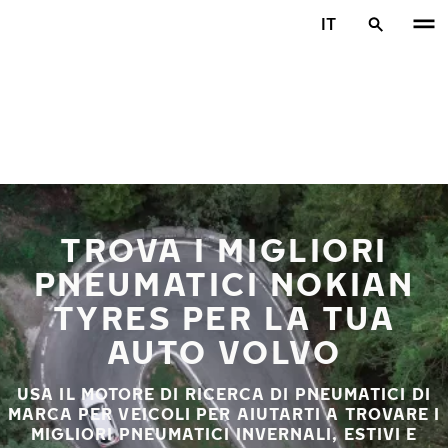
Vai al contenuto principale
IT
Casa
TROVA I MIGLIORI
PNEUMATICI NOKIAN
TYRES PER LA TUA
AUTO VOLVO
USA IL MOTORE DI RICERCA DI PNEUMATICI DI
MARCA PER VEICOLI PER AIUTARTI A TROVARE I
MIGLIORI PNEUMATICI INVERNALI, ESTIVI E