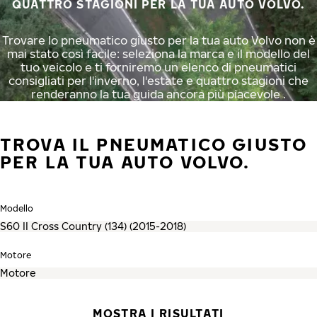
QUATTRO STAGIONI PER LA TUA AUTO VOLVO.
Trovare lo pneumatico giusto per la tua auto Volvo non è
mai stato così facile: seleziona la marca e il modello del
tuo veicolo e ti forniremo un elenco di pneumatici
consigliati per l'inverno, l'estate e quattro stagioni che
renderanno la tua guida ancora più piacevole .
TROVA IL PNEUMATICO GIUSTO
PER LA TUA AUTO VOLVO.
Modello
Motore
MOSTRA I RISULTATI