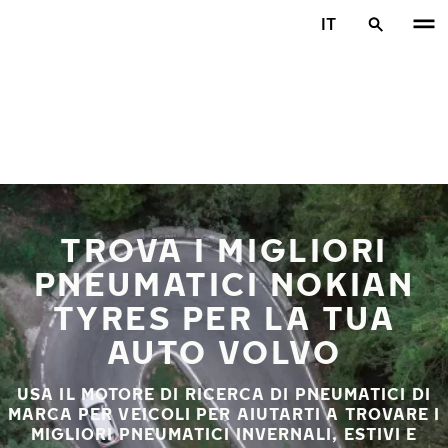
Vai al contenuto principale
IT
Casa
TROVA I MIGLIORI
PNEUMATICI NOKIAN
TYRES PER LA TUA
AUTO VOLVO
USA IL MOTORE DI RICERCA DI PNEUMATICI DI
MARCA PER VEICOLI PER AIUTARTI A TROVARE I
MIGLIORI PNEUMATICI INVERNALI, ESTIVI E