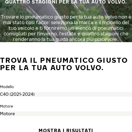
QUATTRO STAGIONI PER LA TUA AUTO VOLVO.
Trovare lo pneumatico giusto per la tua auto Volvo non è
mai stato così facile: seleziona la marca e il modello del
tuo veicolo e ti forniremo un elenco di pneumatici
consigliati per l'inverno, l'estate e quattro stagioni che
renderanno la tua guida ancora più piacevole .
TROVA IL PNEUMATICO GIUSTO
PER LA TUA AUTO VOLVO.
Modello
Motore
MOSTRA I RISULTATI