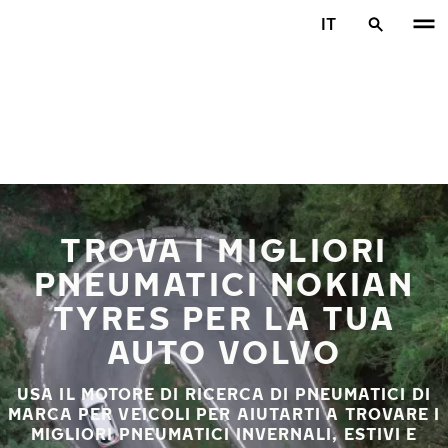
Vai al contenuto principale
IT
Casa
TROVA I MIGLIORI
PNEUMATICI NOKIAN
TYRES PER LA TUA
AUTO VOLVO
USA IL MOTORE DI RICERCA DI PNEUMATICI DI
MARCA PER VEICOLI PER AIUTARTI A TROVARE I
MIGLIORI PNEUMATICI INVERNALI, ESTIVI E