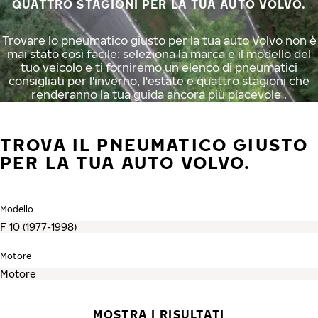
QUATTRO STAGIONI PER LA TUA AUTO VOLVO.
Trovare lo pneumatico giusto per la tua auto Volvo non è
mai stato così facile: seleziona la marca e il modello del
tuo veicolo e ti forniremo un elenco di pneumatici
consigliati per l'inverno, l'estate e quattro stagioni che
renderanno la tua guida ancora più piacevole .
TROVA IL PNEUMATICO GIUSTO
PER LA TUA AUTO VOLVO.
Modello
Motore
MOSTRA I RISULTATI