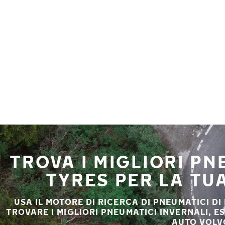
Vai al contenuto principale
Casa
TROVA I MIGLIORI P
TYRES PER LA TU
USA IL MOTORE DI RICERCA DI PNEUMATICI DI
TROVARE I MIGLIORI PNEUMATICI INVERNALI, E
AUTO VOLV