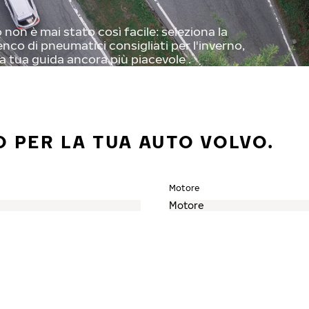
non è mai stato così facile: seleziona la
enco di pneumatici consigliati per l'inverno,
a tua guida ancora più piacevole .
O PER LA TUA AUTO VOLVO.
Motore