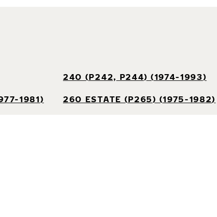
240 (P242, P244) (1974-1993)
977-1981)
260 ESTATE (P265) (1975-1982)