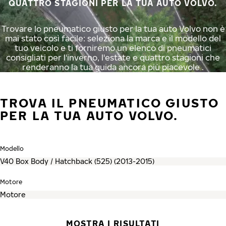
QUATTRO STAGIONI PER LA TUA AUTO VOLVO.
Trovare lo pneumatico giusto per la tua auto Volvo non è
mai stato così facile: seleziona la marca e il modello del
tuo veicolo e ti forniremo un elenco di pneumatici
consigliati per l'inverno, l'estate e quattro stagioni che
renderanno la tua guida ancora più piacevole .
TROVA IL PNEUMATICO GIUSTO
PER LA TUA AUTO VOLVO.
Modello
Motore
MOSTRA I RISULTATI