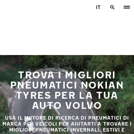
Vai al contenuto principale
IT
Casa
TROVA I MIGLIORI
PNEUMATICI NOKIAN
TYRES PER LA TUA
AUTO VOLVO
USA IL MOTORE DI RICERCA DI PNEUMATICI DI
MARCA PER VEICOLI PER AIUTARTI A TROVARE I
MIGLIORI PNEUMATICI INVERNALI, ESTIVI E