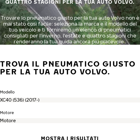
QUATTRO STAGIONI PER LA TUA AUTO VOLVO.
Trovare lo pneumatico giusto per la tua auto Volvo non è
mai stato così facile: seleziona la marca e il modello del
tuo veicolo e ti forniremo un elenco di pneumatici
consigliati per l'inverno, l'estate e quattro stagioni che
renderanno la tua guida ancora più piacevole .
TROVA IL PNEUMATICO GIUSTO
PER LA TUA AUTO VOLVO.
Modello
Motore
MOSTRA I RISULTATI