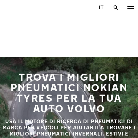
Vai al contenuto principale
IT
Casa
TROVA I MIGLIORI
PNEUMATICI NOKIAN
TYRES PER LA TUA
AUTO VOLVO
USA IL MOTORE DI RICERCA DI PNEUMATICI DI
MARCA PER VEICOLI PER AIUTARTI A TROVARE I
MIGLIORI PNEUMATICI INVERNALI, ESTIVI E