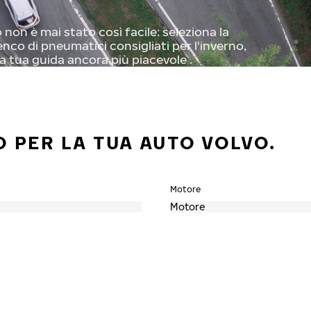
non è mai stato così facile: seleziona la
enco di pneumatici consigliati per l'inverno,
a tua guida ancora più piacevole .
O PER LA TUA AUTO VOLVO.
Motore