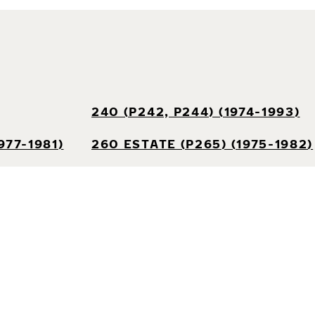
240 (P242, P244) (1974-1993)
977-1981)
260 ESTATE (P265) (1975-1982)