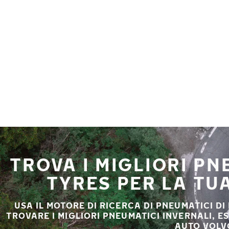
Vai al contenuto principale
Casa
TROVA I MIGLIORI P
TYRES PER LA TU
USA IL MOTORE DI RICERCA DI PNEUMATICI DI
TROVARE I MIGLIORI PNEUMATICI INVERNALI, E
AUTO VOLV