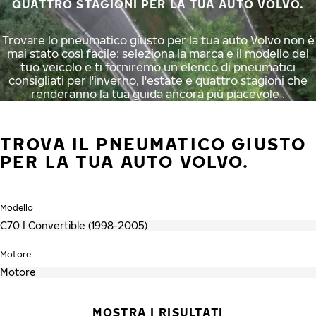
QUATTRO STAGIONI PER LA TUA AUTO VOLVO.
Trovare lo pneumatico giusto per la tua auto Volvo non è
mai stato così facile: seleziona la marca e il modello del
tuo veicolo e ti forniremo un elenco di pneumatici
consigliati per l'inverno, l'estate e quattro stagioni che
renderanno la tua guida ancora più piacevole .
TROVA IL PNEUMATICO GIUSTO
PER LA TUA AUTO VOLVO.
Modello
Motore
MOSTRA I RISULTATI