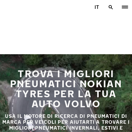
Vai al contenuto principale
IT
Casa
TROVA I MIGLIORI
PNEUMATICI NOKIAN
TYRES PER LA TUA
AUTO VOLVO
USA IL MOTORE DI RICERCA DI PNEUMATICI DI
MARCA PER VEICOLI PER AIUTARTI A TROVARE I
MIGLIORI PNEUMATICI INVERNALI, ESTIVI E