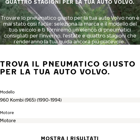
QUATTRO STAGIONI PER LA TUA AUTO VOLVO.
Trovare lo pneumatico giusto per la tua auto Volvo non è
mai stato così facile: seleziona la marca e il modello del
tuo veicolo e ti forniremo un elenco di pneumatici
consigliati per l'inverno, l'estate e quattro stagioni che
renderanno la tua guida ancora più piacevole .
TROVA IL PNEUMATICO GIUSTO
PER LA TUA AUTO VOLVO.
Modello
Motore
MOSTRA I RISULTATI