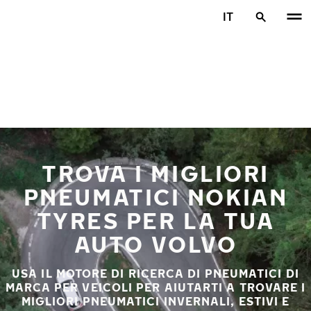
Vai al contenuto principale
IT
Casa
TROVA I MIGLIORI
PNEUMATICI NOKIAN
TYRES PER LA TUA
AUTO VOLVO
USA IL MOTORE DI RICERCA DI PNEUMATICI DI
MARCA PER VEICOLI PER AIUTARTI A TROVARE I
MIGLIORI PNEUMATICI INVERNALI, ESTIVI E