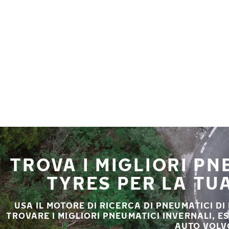
Vai al contenuto principale
Casa
TROVA I MIGLIORI P
TYRES PER LA TU
USA IL MOTORE DI RICERCA DI PNEUMATICI DI
TROVARE I MIGLIORI PNEUMATICI INVERNALI, E
AUTO VOLV