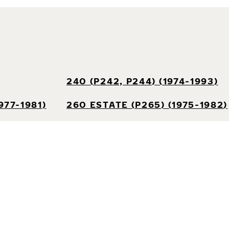
240 (P242, P244) (1974-1993)
977-1981)
260 ESTATE (P265) (1975-1982)