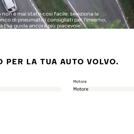
non è mai stato così facile: seleziona la
enco di pneumatici consigliati per l'inverno,
a tua guida ancora più piacevole .
O PER LA TUA AUTO VOLVO.
Motore