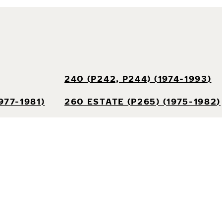
240 (P242, P244) (1974-1993)
977-1981)
260 ESTATE (P265) (1975-1982)