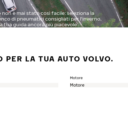
non è mai stato così facile: seleziona la
enco di pneumatici consigliati per l'inverno,
a tua guida ancora più piacevole .
O PER LA TUA AUTO VOLVO.
Motore