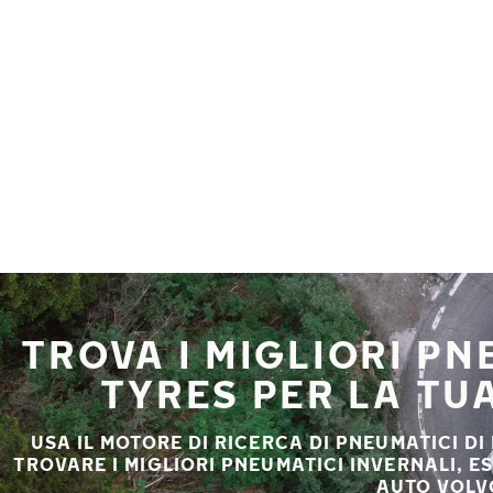
Vai al contenuto principale
Casa
TROVA I MIGLIORI P
TYRES PER LA TU
USA IL MOTORE DI RICERCA DI PNEUMATICI DI
TROVARE I MIGLIORI PNEUMATICI INVERNALI, E
AUTO VOLV