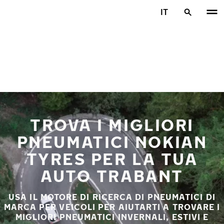
Vai al contenuto principale
IT
Casa
TROVA I MIGLIORI
PNEUMATICI NOKIAN
TYRES PER LA TUA
AUTO TRABANT
USA IL MOTORE DI RICERCA DI PNEUMATICI DI
MARCA PER VEICOLI PER AIUTARTI A TROVARE I
MIGLIORI PNEUMATICI INVERNALI, ESTIVI E