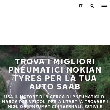
Vai al contenuto principale
IT
Casa
TROVA I MIGLIORI
PNEUMATICI NOKIAN
TYRES PER LA TUA
AUTO SAAB
USA IL MOTORE DI RICERCA DI PNEUMATICI DI
MARCA PER VEICOLI PER AIUTARTI A TROVARE I
MIGLIORI PNEUMATICI INVERNALI, ESTIVI E