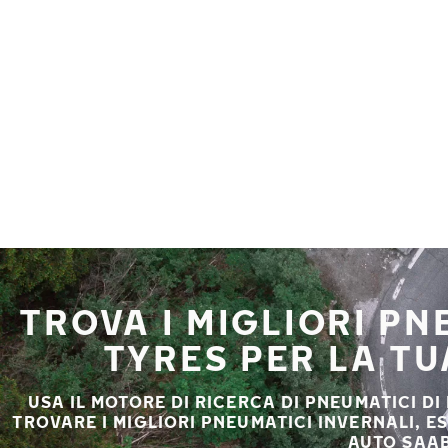
Vai al contenuto principale
Casa
TROVA I MIGLIORI P
TYRES PER LA T
USA IL MOTORE DI RICERCA DI PNEUMATICI DI
TROVARE I MIGLIORI PNEUMATICI INVERNALI, E
AUTO SAAB