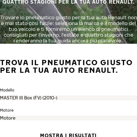
QUATTRO STAGIONI PER LA TUA AUTO RENAULT.
Trovare lo pneumatico giusto per la tua auto Renault non
è mai stato così facile: seleziona la marca e il modello del
tuo veicolo e ti forniremo un elenco di pneumatici
consigliati per l'inverno, l'estate e quattro stagioni che
renderanno la tua guida ancora più piacevole .
TROVA IL PNEUMATICO GIUSTO
PER LA TUA AUTO RENAULT.
Modello
Motore
MOSTRA I RISULTATI