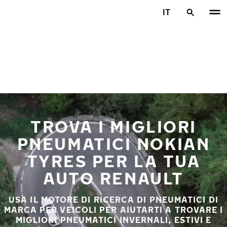
Vai al contenuto principale
IT
Casa
TROVA I MIGLIORI
PNEUMATICI NOKIAN
TYRES PER LA TUA
AUTO RENAULT
USA IL MOTORE DI RICERCA DI PNEUMATICI DI
MARCA PER VEICOLI PER AIUTARTI A TROVARE I
MIGLIORI PNEUMATICI INVERNALI, ESTIVI E