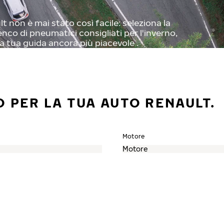
 non è mai stato così facile: seleziona la
enco di pneumatici consigliati per l'inverno,
a tua guida ancora più piacevole .
O PER LA TUA AUTO RENAULT.
Motore