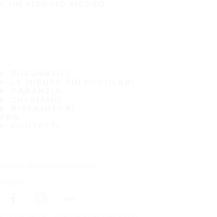
È UN VIAGGIO SICURO
PNEUMATICI
LE MISURE PIÙ POPOLARI
GARANZIA
CHI SIAMO
RIVENDITORI
FAQ
CONTATTI
Iscriviti alla nostra newsletter
Seguici
In prima pagina
pneumatici per marca auto