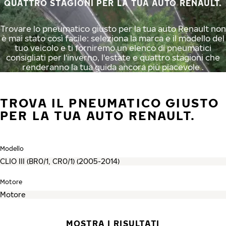
QUATTRO STAGIONI PER LA TUA AUTO RENAULT.
Trovare lo pneumatico giusto per la tua auto Renault non
è mai stato così facile: seleziona la marca e il modello del
tuo veicolo e ti forniremo un elenco di pneumatici
consigliati per l'inverno, l'estate e quattro stagioni che
renderanno la tua guida ancora più piacevole .
TROVA IL PNEUMATICO GIUSTO
PER LA TUA AUTO RENAULT.
Modello
Motore
MOSTRA I RISULTATI