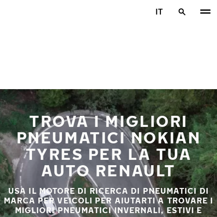
Vai al contenuto principale
IT
Casa
TROVA I MIGLIORI
PNEUMATICI NOKIAN
TYRES PER LA TUA
AUTO RENAULT
USA IL MOTORE DI RICERCA DI PNEUMATICI DI
MARCA PER VEICOLI PER AIUTARTI A TROVARE I
MIGLIORI PNEUMATICI INVERNALI, ESTIVI E