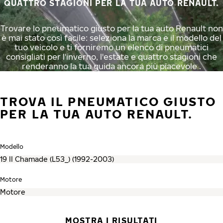
QUATTRO STAGIONI PER LA TUA AUTO RENAULT.
Trovare lo pneumatico giusto per la tua auto Renault non
è mai stato così facile: seleziona la marca e il modello del
tuo veicolo e ti forniremo un elenco di pneumatici
consigliati per l'inverno, l'estate e quattro stagioni che
renderanno la tua guida ancora più piacevole .
TROVA IL PNEUMATICO GIUSTO
PER LA TUA AUTO RENAULT.
Modello
Motore
MOSTRA I RISULTATI