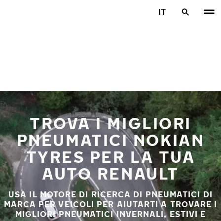
Vai al contenuto principale
IT
Casa
TROVA I MIGLIORI
PNEUMATICI NOKIAN
TYRES PER LA TUA
AUTO RENAULT
USA IL MOTORE DI RICERCA DI PNEUMATICI DI
MARCA PER VEICOLI PER AIUTARTI A TROVARE I
MIGLIORI PNEUMATICI INVERNALI, ESTIVI E