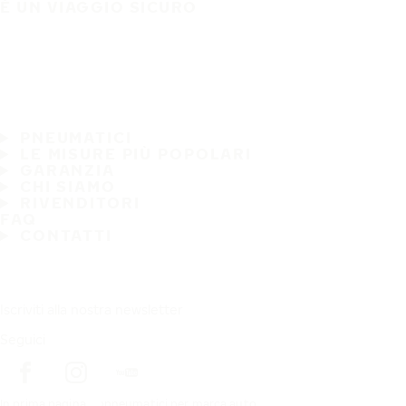
È UN VIAGGIO SICURO
PNEUMATICI
LE MISURE PIÙ POPOLARI
GARANZIA
CHI SIAMO
RIVENDITORI
FAQ
CONTATTI
Iscriviti alla nostra newsletter
Seguici
In prima pagina
pneumatici per marca auto