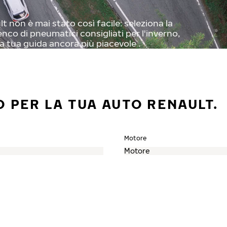
 non è mai stato così facile: seleziona la
enco di pneumatici consigliati per l'inverno,
a tua guida ancora più piacevole .
O PER LA TUA AUTO RENAULT.
Motore