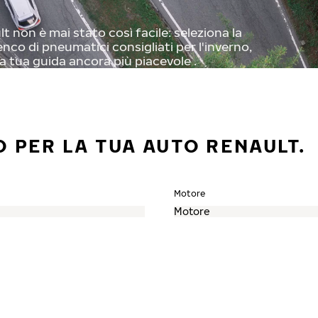
 non è mai stato così facile: seleziona la
enco di pneumatici consigliati per l'inverno,
a tua guida ancora più piacevole .
O PER LA TUA AUTO RENAULT.
Motore