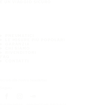
È UN VIAGGIO SICURO
PNEUMATICI
LE MISURE PIÙ POPOLARI
GARANZIA
CHI SIAMO
RIVENDITORI
FAQ
CONTATTI
Iscriviti alla nostra newsletter
Seguici
In prima pagina
pneumatici per marca auto