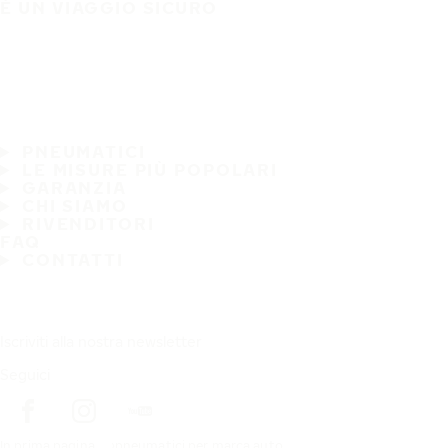
È UN VIAGGIO SICURO
PNEUMATICI
LE MISURE PIÙ POPOLARI
GARANZIA
CHI SIAMO
RIVENDITORI
FAQ
CONTATTI
Iscriviti alla nostra newsletter
Seguici
In prima pagina
pneumatici per marca auto