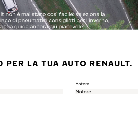
 non è mai stato così facile: seleziona la
enco di pneumatici consigliati per l'inverno,
a tua guida ancora più piacevole .
O PER LA TUA AUTO RENAULT.
Motore