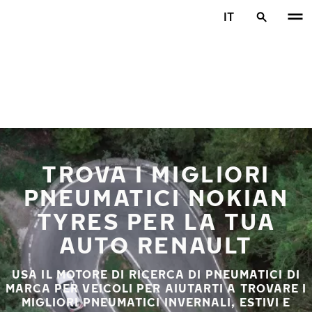
Vai al contenuto principale
IT
Casa
TROVA I MIGLIORI
PNEUMATICI NOKIAN
TYRES PER LA TUA
AUTO RENAULT
USA IL MOTORE DI RICERCA DI PNEUMATICI DI
MARCA PER VEICOLI PER AIUTARTI A TROVARE I
MIGLIORI PNEUMATICI INVERNALI, ESTIVI E