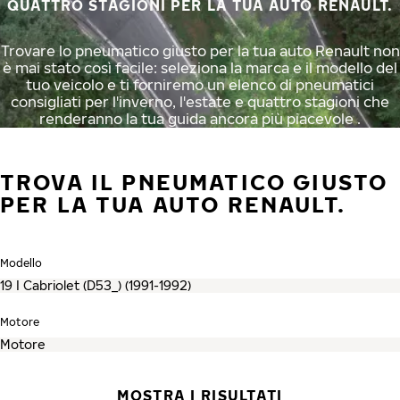
QUATTRO STAGIONI PER LA TUA AUTO RENAULT.
Trovare lo pneumatico giusto per la tua auto Renault non
è mai stato così facile: seleziona la marca e il modello del
tuo veicolo e ti forniremo un elenco di pneumatici
consigliati per l'inverno, l'estate e quattro stagioni che
renderanno la tua guida ancora più piacevole .
TROVA IL PNEUMATICO GIUSTO
PER LA TUA AUTO RENAULT.
Modello
Motore
MOSTRA I RISULTATI