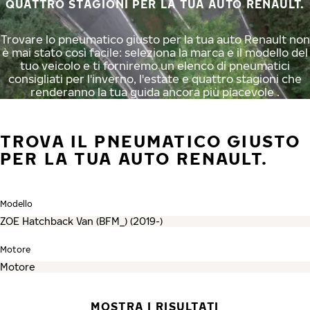
QUATTRO STAGIONI PER LA TUA AUTO RENAULT.
Trovare lo pneumatico giusto per la tua auto Renault non
è mai stato così facile: seleziona la marca e il modello del
tuo veicolo e ti forniremo un elenco di pneumatici
consigliati per l'inverno, l'estate e quattro stagioni che
renderanno la tua guida ancora più piacevole .
TROVA IL PNEUMATICO GIUSTO
PER LA TUA AUTO RENAULT.
Modello
Motore
MOSTRA I RISULTATI