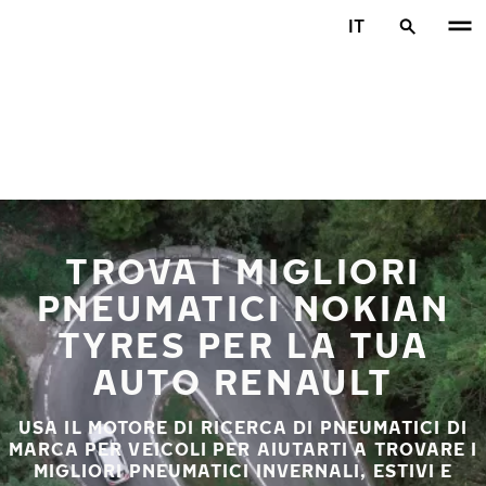
Vai al contenuto principale
IT
Casa
TROVA I MIGLIORI
PNEUMATICI NOKIAN
TYRES PER LA TUA
AUTO RENAULT
USA IL MOTORE DI RICERCA DI PNEUMATICI DI
MARCA PER VEICOLI PER AIUTARTI A TROVARE I
MIGLIORI PNEUMATICI INVERNALI, ESTIVI E