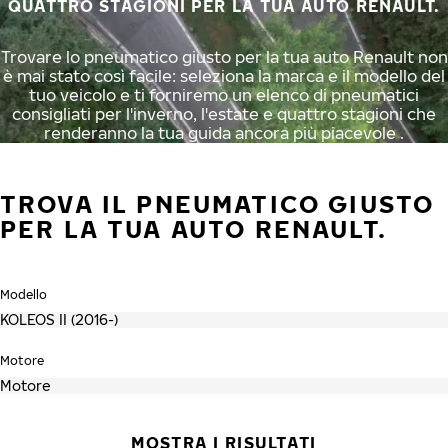
QUATTRO STAGIONI PER LA TUA AUTO RENAULT.
Trovare lo pneumatico giusto per la tua auto Renault non
è mai stato così facile: seleziona la marca e il modello del
tuo veicolo e ti forniremo un elenco di pneumatici
consigliati per l'inverno, l'estate e quattro stagioni che
renderanno la tua guida ancora più piacevole .
TROVA IL PNEUMATICO GIUSTO
PER LA TUA AUTO RENAULT.
Modello
Motore
MOSTRA I RISULTATI