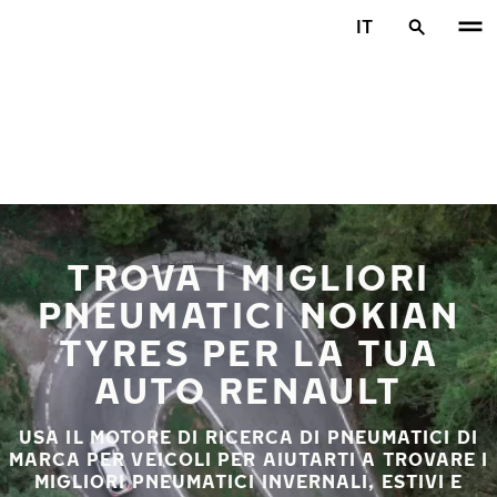
Vai al contenuto principale
IT
Casa
TROVA I MIGLIORI
PNEUMATICI NOKIAN
TYRES PER LA TUA
AUTO RENAULT
USA IL MOTORE DI RICERCA DI PNEUMATICI DI
MARCA PER VEICOLI PER AIUTARTI A TROVARE I
MIGLIORI PNEUMATICI INVERNALI, ESTIVI E