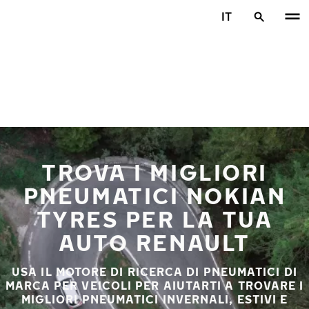
Vai al contenuto principale
IT
Casa
TROVA I MIGLIORI
PNEUMATICI NOKIAN
TYRES PER LA TUA
AUTO RENAULT
USA IL MOTORE DI RICERCA DI PNEUMATICI DI
MARCA PER VEICOLI PER AIUTARTI A TROVARE I
MIGLIORI PNEUMATICI INVERNALI, ESTIVI E