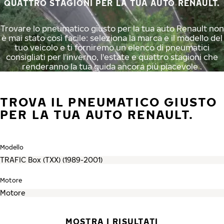
QUATTRO STAGIONI PER LA TUA AUTO RENAULT.
Trovare lo pneumatico giusto per la tua auto Renault non
è mai stato così facile: seleziona la marca e il modello del
tuo veicolo e ti forniremo un elenco di pneumatici
consigliati per l'inverno, l'estate e quattro stagioni che
renderanno la tua guida ancora più piacevole .
TROVA IL PNEUMATICO GIUSTO
PER LA TUA AUTO RENAULT.
Modello
Motore
MOSTRA I RISULTATI