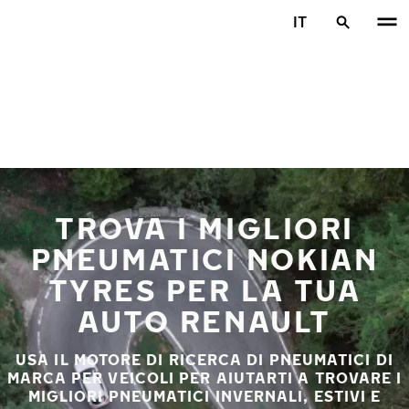
Vai al contenuto principale
IT
Casa
TROVA I MIGLIORI
PNEUMATICI NOKIAN
TYRES PER LA TUA
AUTO RENAULT
USA IL MOTORE DI RICERCA DI PNEUMATICI DI
MARCA PER VEICOLI PER AIUTARTI A TROVARE I
MIGLIORI PNEUMATICI INVERNALI, ESTIVI E