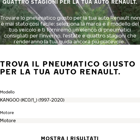
QUATTRO STAGIONI PER LA TUA AUTO RENAULT.
Trovare lo pneumatico giusto per la tua auto Renault non
è mai stato così facile: seleziona la marca e il modello del
tuo veicolo e ti forniremo un elenco di pneumatici
consigliati per l'inverno, l'estate e quattro stagioni che
renderanno la tua guida ancora più piacevole .
TROVA IL PNEUMATICO GIUSTO
PER LA TUA AUTO RENAULT.
Modello
Motore
MOSTRA I RISULTATI