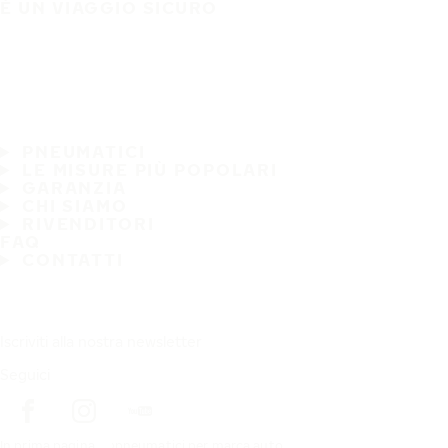
È UN VIAGGIO SICURO
PNEUMATICI
LE MISURE PIÙ POPOLARI
GARANZIA
CHI SIAMO
RIVENDITORI
FAQ
CONTATTI
Iscriviti alla nostra newsletter
Seguici
In prima pagina
pneumatici per marca auto