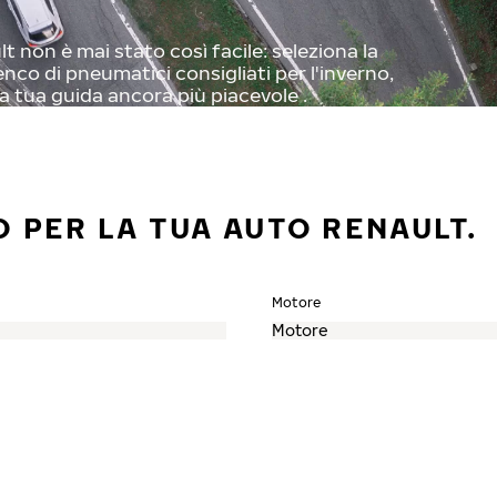
 non è mai stato così facile: seleziona la
enco di pneumatici consigliati per l'inverno,
a tua guida ancora più piacevole .
O PER LA TUA AUTO RENAULT.
Motore