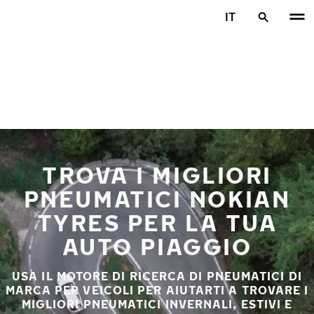
Vai al contenuto principale
IT
Casa
TROVA I MIGLIORI
PNEUMATICI NOKIAN
TYRES PER LA TUA
AUTO PIAGGIO
USA IL MOTORE DI RICERCA DI PNEUMATICI DI
MARCA PER VEICOLI PER AIUTARTI A TROVARE I
MIGLIORI PNEUMATICI INVERNALI, ESTIVI E