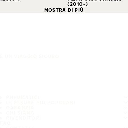
(2010-)
MOSTRA DI PIÙ
È UN VIAGGIO SICURO
PNEUMATICI
LE MISURE PIÙ POPOLARI
GARANZIA
CHI SIAMO
RIVENDITORI
FAQ