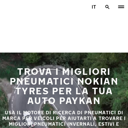
Vai al contenuto principale
IT
Casa
TROVA I MIGLIORI
PNEUMATICI NOKIAN
TYRES PER LA TUA
AUTO PAYKAN
USA IL MOTORE DI RICERCA DI PNEUMATICI DI
MARCA PER VEICOLI PER AIUTARTI A TROVARE I
MIGLIORI PNEUMATICI INVERNALI, ESTIVI E