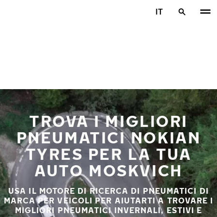
Vai al contenuto principale
IT
Casa
TROVA I MIGLIORI
PNEUMATICI NOKIAN
TYRES PER LA TUA
AUTO MOSKVICH
USA IL MOTORE DI RICERCA DI PNEUMATICI DI
MARCA PER VEICOLI PER AIUTARTI A TROVARE I
MIGLIORI PNEUMATICI INVERNALI, ESTIVI E