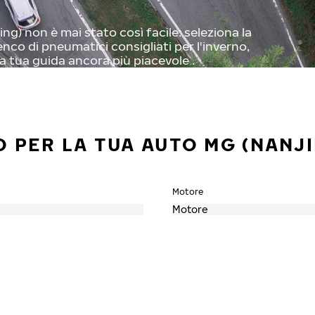
g) non è mai stato così facile: seleziona la
enco di pneumatici consigliati per l'inverno,
a tua guida ancora più piacevole .
 PER LA TUA AUTO MG (NANJI
Motore