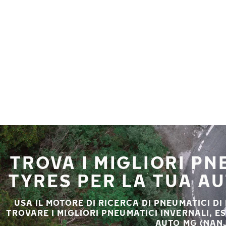
Vai al contenuto principale
Casa
TROVA I MIGLIORI P
TYRES PER LA TUA A
USA IL MOTORE DI RICERCA DI PNEUMATICI DI
TROVARE I MIGLIORI PNEUMATICI INVERNALI, E
AUTO MG (NANJ