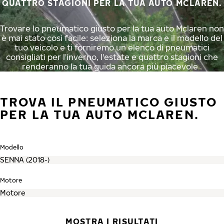
QUATTRO STAGIONI PER LA TUA AUTO MCLAREN.
Trovare lo pneumatico giusto per la tua auto Mclaren non
è mai stato così facile: seleziona la marca e il modello del
tuo veicolo e ti forniremo un elenco di pneumatici
consigliati per l'inverno, l'estate e quattro stagioni che
renderanno la tua guida ancora più piacevole .
TROVA IL PNEUMATICO GIUSTO
PER LA TUA AUTO MCLAREN.
Modello
Motore
MOSTRA I RISULTATI