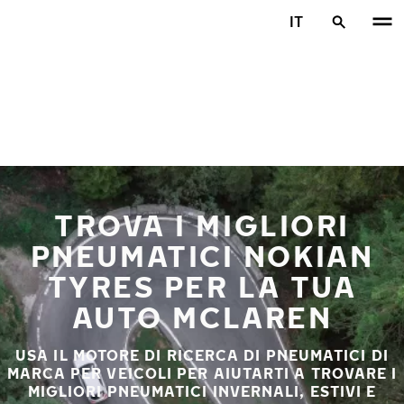
Vai al contenuto principale
IT
Casa
TROVA I MIGLIORI
PNEUMATICI NOKIAN
TYRES PER LA TUA
AUTO MCLAREN
USA IL MOTORE DI RICERCA DI PNEUMATICI DI
MARCA PER VEICOLI PER AIUTARTI A TROVARE I
MIGLIORI PNEUMATICI INVERNALI, ESTIVI E