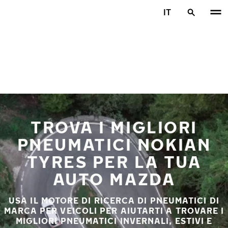
Vai al contenuto principale
IT
Casa
TROVA I MIGLIORI
PNEUMATICI NOKIAN
TYRES PER LA TUA
AUTO MAZDA
USA IL MOTORE DI RICERCA DI PNEUMATICI DI
MARCA PER VEICOLI PER AIUTARTI A TROVARE I
MIGLIORI PNEUMATICI INVERNALI, ESTIVI E