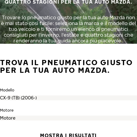
QUATTRO STAGIONI PER LA TUA AUTO MAZDA.
Trovare lo pneumatico giusto per la tua auto Mazda non
è mai stato così facile: seleziona la marca e il modello del
tuo veicolo e ti forniremo un elenco di pneumatici
consigliati per l'inverno, l'estate e quattro stagioni che
renderanno la tua guida ancora più piacevole .
TROVA IL PNEUMATICO GIUSTO
PER LA TUA AUTO MAZDA.
Modello
Motore
MOSTRA I RISULTATI