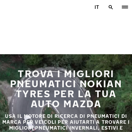
Vai al contenuto principale
IT
Casa
TROVA I MIGLIORI
PNEUMATICI NOKIAN
TYRES PER LA TUA
AUTO MAZDA
USA IL MOTORE DI RICERCA DI PNEUMATICI DI
MARCA PER VEICOLI PER AIUTARTI A TROVARE I
MIGLIORI PNEUMATICI INVERNALI, ESTIVI E