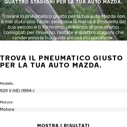
QUATTRO STAGIONI PER LA TUA AUTO MAZDA.
Trovare lo pneumatico giusto per la tua auto Mazda non
è mai stato così facile: seleziona la marca e il modello del
tuo veicolo e ti forniremo un elenco di pneumatici
consigliati per l'inverno, l'estate e quattro stagioni che
renderanno la tua guida ancora più piacevole .
TROVA IL PNEUMATICO GIUSTO
PER LA TUA AUTO MAZDA.
Modello
Motore
MOSTRA I RISULTATI