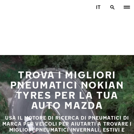
Vai al contenuto principale
IT
Casa
TROVA I MIGLIORI
PNEUMATICI NOKIAN
TYRES PER LA TUA
AUTO MAZDA
USA IL MOTORE DI RICERCA DI PNEUMATICI DI
MARCA PER VEICOLI PER AIUTARTI A TROVARE I
MIGLIORI PNEUMATICI INVERNALI, ESTIVI E