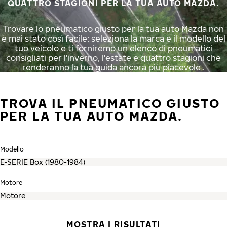
QUATTRO STAGIONI PER LA TUA AUTO MAZDA.
Trovare lo pneumatico giusto per la tua auto Mazda non
è mai stato così facile: seleziona la marca e il modello del
tuo veicolo e ti forniremo un elenco di pneumatici
consigliati per l'inverno, l'estate e quattro stagioni che
renderanno la tua guida ancora più piacevole .
TROVA IL PNEUMATICO GIUSTO
PER LA TUA AUTO MAZDA.
Modello
Motore
MOSTRA I RISULTATI