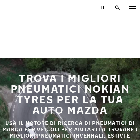
Vai al contenuto principale
IT
Casa
TROVA I MIGLIORI
PNEUMATICI NOKIAN
TYRES PER LA TUA
AUTO MAZDA
USA IL MOTORE DI RICERCA DI PNEUMATICI DI
MARCA PER VEICOLI PER AIUTARTI A TROVARE I
MIGLIORI PNEUMATICI INVERNALI, ESTIVI E