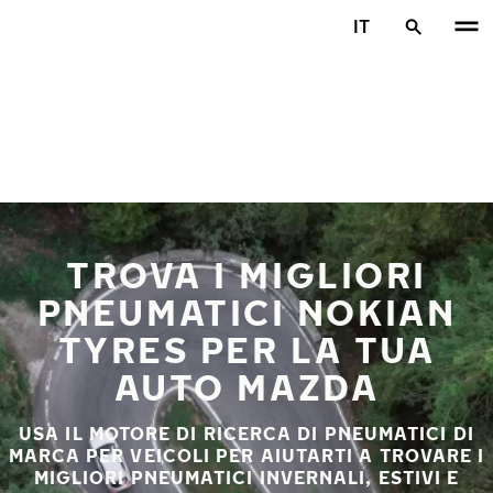
Vai al contenuto principale
IT
Casa
TROVA I MIGLIORI
PNEUMATICI NOKIAN
TYRES PER LA TUA
AUTO MAZDA
USA IL MOTORE DI RICERCA DI PNEUMATICI DI
MARCA PER VEICOLI PER AIUTARTI A TROVARE I
MIGLIORI PNEUMATICI INVERNALI, ESTIVI E